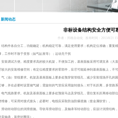
> 新闻动态
非标设备结构安全方便可
作者：邦格自动化 发布时间：2013/8/21 15:0
结构件各自分工，功能确定；机构稳定可靠，满足使用要求；机构定位准确；重复精
够，工作时不致于变形（如气缸座等）；运动无干扰
安装调试方便。精度要求高的较大机架，不便加工的，基座面板采用可调支承（大直
尽较大的安装维修空间；有定位精度要求的零部件，应尽可能延伸到基座面板上，不
气（油）管线要求。机架及基座面板上要多处预穿留管线孔，减少安装现场开孔的困
足够，并在必要时设置储气罐；需旋转的气管应采用旋转接头；对于长距离，多管路
电气线路要求。机架及基座面板上要多处预留马达及穿线孔，需往复长距离移动部位
便维修，可采用对接式接头；必要时，电线应采取防油防爆措施（套金属软管）。
滑动转动部位的润滑措施。导轨等滑动部位，及轴承等转动部位，应设计润滑结构，
封盖轴承，装密封圈等）。